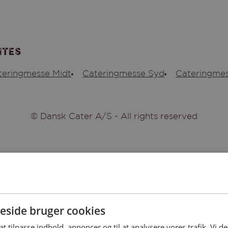
ites
teringmesse Midt
Cateringmesse Syd
Cateringmes
© Dansk Cater A/S - All rights reserved
side bruger cookies
 at tilpasse indhold, annoncer og til at analysere vores trafik. Vi 