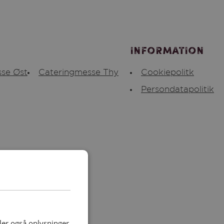
Information
se Øst
Cateringmesse Thy
Cookiepolitk
Persondatapolitik
deler også oplysninger