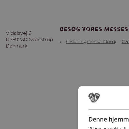
Besøg vores messes
Vidalsvej 6
DK-9230 Svenstrup
Cateringmesse Nord
Ca
Denmark
Denne hjemme
Vi bruger cookies til