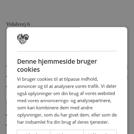
Vidalsvej 6
DK-9230 Svenstrup
Denmark
Besøg vores messesites
Denne hjemmeside bruger
Cateringmesse Nord
Cateringmesse Midt
cookies
Cateringmesse Syd
Cateringmesse Øst
Vi bruger cookies til at tilpasse indhold,
annoncer og til at analysere vores trafik. Vi deler
Cateringmesse Thy
også oplysninger om din brug af vores websted
med vores annoncerings- og analysepartnere,
Information
som kan kombinere dem med andre
oplysninger, som du har givet dem, eller som de
Cookiepolitk
har indsamlet fra din brug af deres tjenester.
Persondatapolitik