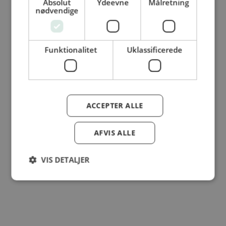
Absolut
Ydeevne
Målretning
nødvendige
© Dansk Cater A/S - All rights reserved
Funktionalitet
Uklassificerede
ACCEPTER ALLE
AFVIS ALLE
VIS DETALJER