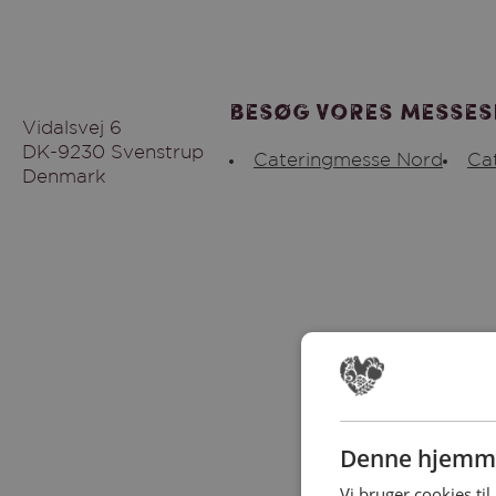
Besøg vores messes
Vidalsvej 6
DK-9230 Svenstrup
Cateringmesse Nord
Ca
Denmark
Denne hjemme
Vi bruger cookies til