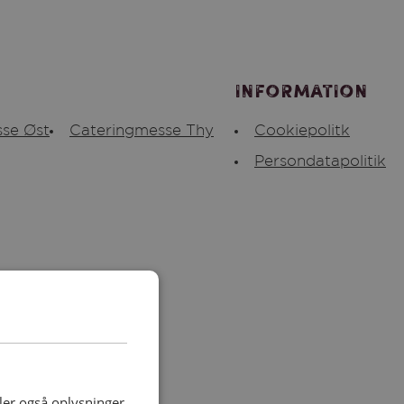
Information
se Øst
Cateringmesse Thy
Cookiepolitk
Persondatapolitik
deler også oplysninger