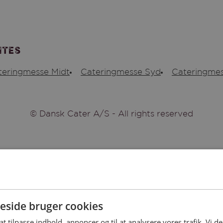
ites
teringmesse Midt
Cateringmesse Syd
Cateringmes
© Dansk Cater A/S - All rights reserved
side bruger cookies
 at tilpasse indhold, annoncer og til at analysere vores trafik. Vi 