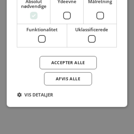
Absolut
Ydeevne
Målretning
nødvendige
© Dansk Cater A/S - All rights reserved
Funktionalitet
Uklassificerede
ACCEPTER ALLE
AFVIS ALLE
VIS DETALJER