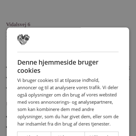
Vidalsvej 6
DK-9230 Svenstrup
Denmark
Besøg vores messesites
Denne hjemmeside bruger
Cateringmesse Nord
Cateringmesse Midt
cookies
Cateringmesse Syd
Cateringmesse Øst
Vi bruger cookies til at tilpasse indhold,
annoncer og til at analysere vores trafik. Vi deler
Cateringmesse Thy
også oplysninger om din brug af vores websted
med vores annoncerings- og analysepartnere,
Information
som kan kombinere dem med andre
oplysninger, som du har givet dem, eller som de
Cookiepolitk
har indsamlet fra din brug af deres tjenester.
Persondatapolitik