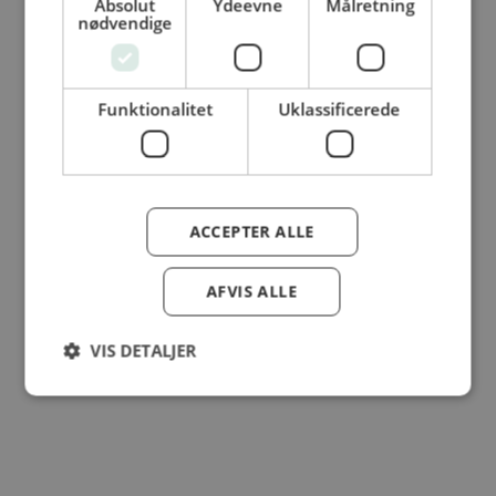
Absolut
Ydeevne
Målretning
© Dansk Cater A/S - All rights reserved
nødvendige
Funktionalitet
Uklassificerede
ACCEPTER ALLE
AFVIS ALLE
VIS DETALJER