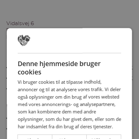
Vidalsvej 6
DK-9230 Svenstrup
Denmark
Besøg vores messesites
Denne hjemmeside bruger
Cateringmesse Nord
Cateringmesse Midt
cookies
Cateringmesse Syd
Cateringmesse Øst
Vi bruger cookies til at tilpasse indhold,
annoncer og til at analysere vores trafik. Vi deler
Cateringmesse Thy
også oplysninger om din brug af vores websted
med vores annoncerings- og analysepartnere,
Information
som kan kombinere dem med andre
Cookiepolitk
oplysninger, som du har givet dem, eller som de
har indsamlet fra din brug af deres tjenester.
Persondatapolitik