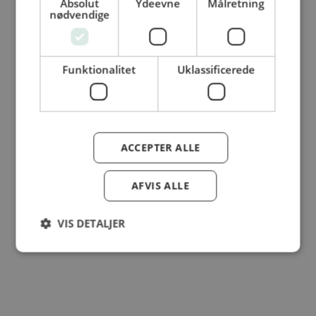
Absolut
Ydeevne
Målretning
© Dansk Cater A/S - All rights reserved
nødvendige
Funktionalitet
Uklassificerede
ACCEPTER ALLE
AFVIS ALLE
VIS DETALJER