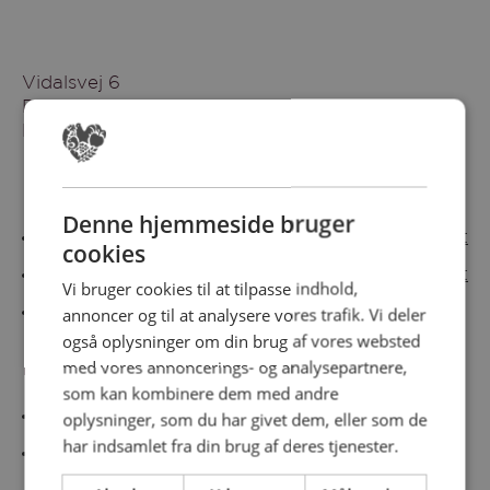
Vidalsvej 6
DK-9230 Svenstrup
Denmark
Besøg vores messesites
Denne hjemmeside bruger
Cateringmesse Nord
Cateringmesse Midt
cookies
Cateringmesse Syd
Cateringmesse Øst
Vi bruger cookies til at tilpasse indhold,
annoncer og til at analysere vores trafik. Vi deler
Cateringmesse Thy
også oplysninger om din brug af vores websted
med vores annoncerings- og analysepartnere,
Information
som kan kombinere dem med andre
Cookiepolitk
oplysninger, som du har givet dem, eller som de
har indsamlet fra din brug af deres tjenester.
Persondatapolitik