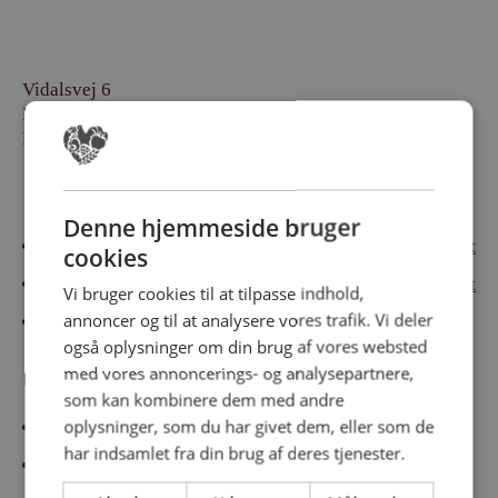
Vidalsvej 6
DK-9230 Svenstrup
Denmark
Besøg vores messesites
Denne hjemmeside bruger
Cateringmesse Nord
Cateringmesse Midt
cookies
Cateringmesse Syd
Cateringmesse Øst
Vi bruger cookies til at tilpasse indhold,
annoncer og til at analysere vores trafik. Vi deler
Cateringmesse Thy
også oplysninger om din brug af vores websted
med vores annoncerings- og analysepartnere,
Information
som kan kombinere dem med andre
oplysninger, som du har givet dem, eller som de
Cookiepolitk
har indsamlet fra din brug af deres tjenester.
Persondatapolitik