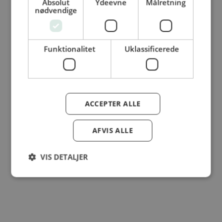
Absolut
Ydeevne
Målretning
nødvendige
© Dansk Cater A/S - All rights reserved
Funktionalitet
Uklassificerede
ACCEPTER ALLE
AFVIS ALLE
VIS DETALJER