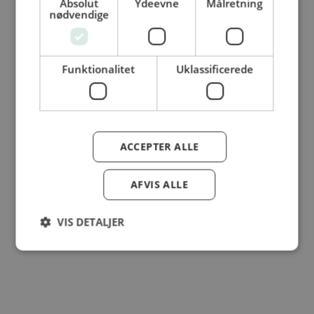
Absolut
Ydeevne
Målretning
nødvendige
© Dansk Cater A/S - All rights reserved
Funktionalitet
Uklassificerede
ACCEPTER ALLE
AFVIS ALLE
VIS DETALJER