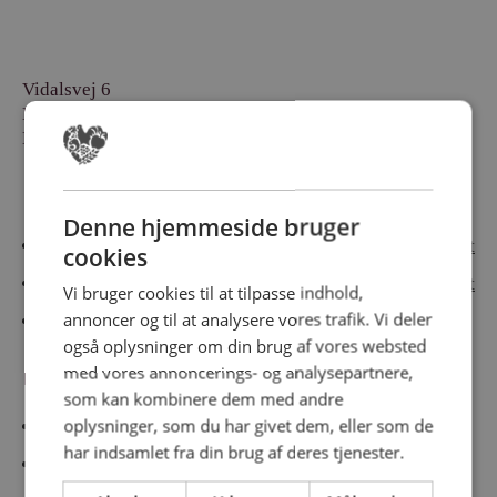
Vidalsvej 6
DK-9230 Svenstrup
Denmark
Besøg vores messesites
Denne hjemmeside bruger
Cateringmesse Nord
Cateringmesse Midt
cookies
Cateringmesse Syd
Cateringmesse Øst
Vi bruger cookies til at tilpasse indhold,
annoncer og til at analysere vores trafik. Vi deler
Cateringmesse Thy
også oplysninger om din brug af vores websted
med vores annoncerings- og analysepartnere,
Information
som kan kombinere dem med andre
oplysninger, som du har givet dem, eller som de
Cookiepolitk
har indsamlet fra din brug af deres tjenester.
Persondatapolitik