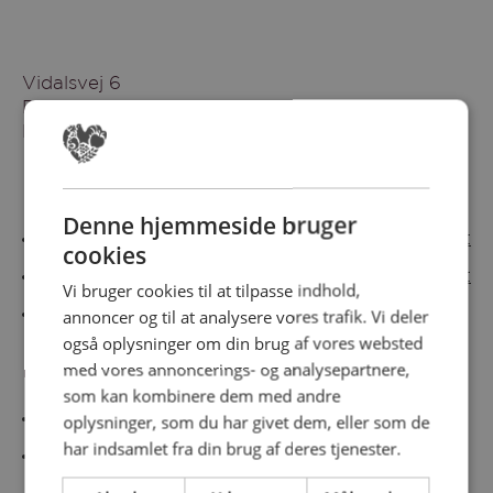
Vidalsvej 6
DK-9230 Svenstrup
Denmark
Besøg vores messesites
Denne hjemmeside bruger
Cateringmesse Nord
Cateringmesse Midt
cookies
Cateringmesse Syd
Cateringmesse Øst
Vi bruger cookies til at tilpasse indhold,
annoncer og til at analysere vores trafik. Vi deler
Cateringmesse Thy
også oplysninger om din brug af vores websted
med vores annoncerings- og analysepartnere,
Information
som kan kombinere dem med andre
Cookiepolitk
oplysninger, som du har givet dem, eller som de
har indsamlet fra din brug af deres tjenester.
Persondatapolitik