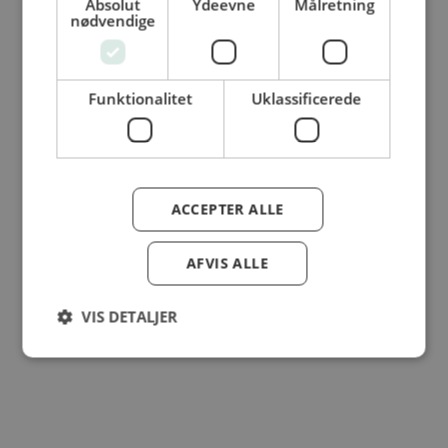
Absolut
Ydeevne
Målretning
© Dansk Cater A/S - All rights reserved
nødvendige
Funktionalitet
Uklassificerede
ACCEPTER ALLE
AFVIS ALLE
VIS DETALJER