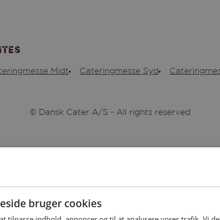
ites
teringmesse Midt
Cateringmesse Syd
Cateringmes
© Dansk Cater A/S - All rights reserved
side bruger cookies
 at tilpasse indhold, annoncer og til at analysere vores trafik. Vi 