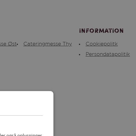
Information
se Øst
Cateringmesse Thy
Cookiepolitk
Persondatapolitik
deler også oplysninger