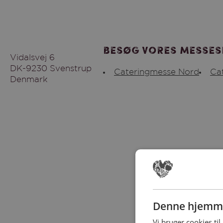
Besøg vores messes
Vidalsvej 6
DK-9230 Svenstrup
Cateringmesse Nord
Ca
Denmark
Denne hjemme
Vi bruger cookies til