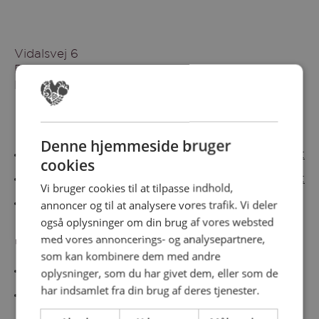
Vidalsvej 6
DK-9230 Svenstrup
Denmark
Besøg vores messesites
Denne hjemmeside bruger
Cateringmesse Nord
Cateringmesse Midt
cookies
Cateringmesse Syd
Cateringmesse Øst
Vi bruger cookies til at tilpasse indhold,
annoncer og til at analysere vores trafik. Vi deler
Cateringmesse Thy
også oplysninger om din brug af vores websted
med vores annoncerings- og analysepartnere,
Information
som kan kombinere dem med andre
Cookiepolitk
oplysninger, som du har givet dem, eller som de
har indsamlet fra din brug af deres tjenester.
Persondatapolitik