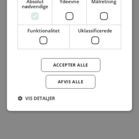
Absolut
Ydeevne
Målretning
© Dansk Cater A/S - All rights reserved
nødvendige
Funktionalitet
Uklassificerede
ACCEPTER ALLE
AFVIS ALLE
VIS DETALJER