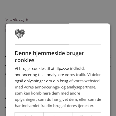
Vidalsvej 6
DK-9230 Svenstrup
Denmark
Besøg vores messesites
Denne hjemmeside bruger
Cateringmesse Nord
Cateringmesse Midt
cookies
Cateringmesse Syd
Cateringmesse Øst
Vi bruger cookies til at tilpasse indhold,
annoncer og til at analysere vores trafik. Vi deler
Cateringmesse Thy
også oplysninger om din brug af vores websted
med vores annoncerings- og analysepartnere,
Information
som kan kombinere dem med andre
Cookiepolitk
oplysninger, som du har givet dem, eller som de
har indsamlet fra din brug af deres tjenester.
Persondatapolitik