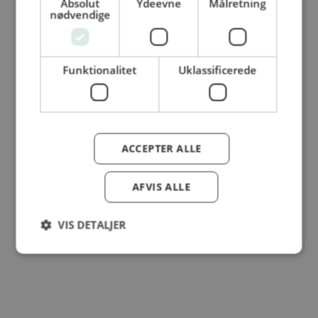
Absolut
Ydeevne
Målretning
© Dansk Cater A/S - All rights reserved
nødvendige
Funktionalitet
Uklassificerede
ACCEPTER ALLE
AFVIS ALLE
VIS DETALJER